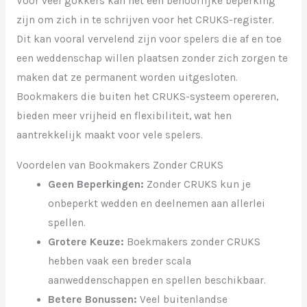
Voor veel gokkers kan het een behoorlijke beperking
zijn om zich in te schrijven voor het CRUKS-register.
Dit kan vooral vervelend zijn voor spelers die af en toe
een weddenschap willen plaatsen zonder zich zorgen te
maken dat ze permanent worden uitgesloten.
Bookmakers die buiten het CRUKS-systeem opereren,
bieden meer vrijheid en flexibiliteit, wat hen
aantrekkelijk maakt voor vele spelers.
Voordelen van Bookmakers Zonder CRUKS
Geen Beperkingen:
Zonder CRUKS kun je
onbeperkt wedden en deelnemen aan allerlei
spellen.
Grotere Keuze:
Boekmakers zonder CRUKS
hebben vaak een breder scala
aanweddenschappen en spellen beschikbaar.
Betere Bonussen:
Veel buitenlandse