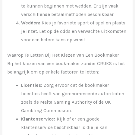
te kunnen beginnen met wedden. Er zijn vaak
verschillende betaalmethoden beschikbaar.
Wedden:
Kies je favoriete sport of spel en plaats
je inzet. Let op de odds en verwachte uitkomsten
voor een betere kans op winst.
Waarop Te Letten Bij Het Kiezen van Een Bookmaker
Bij het kiezen van een bookmaker zonder CRUKS is het
belangrijk om op enkele factoren te letten:
Licenties:
Zorg ervoor dat de bookmaker
licenties heeft van gerenommeerde autoriteiten
zoals de Malta Gaming Authority of de UK
Gambling Commission.
Klantenservice:
Kijk of er een goede
klantenservice beschikbaar is die je kan