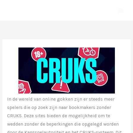
Skip
to
content
In de wereld van online gokken zijn er steeds meer
spelers die op zoek zijn naar bookmakers zonder
CRUKS. Deze sites bieden de mogelijkheid om te
wedden zonder de beperkingen die opgelegd worden
door de Kansspelautoriteit en het CRUKS-systeem. Dit