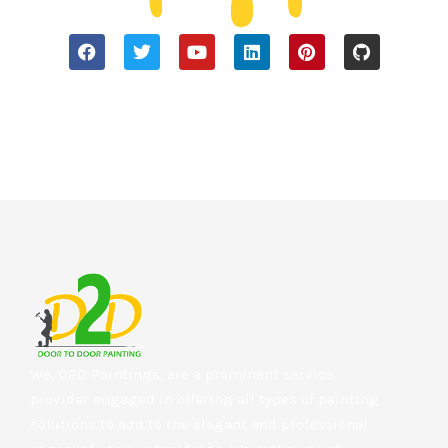
F
T
Y
L
P
G
a
w
o
i
i
i
c
i
u
n
n
t
e
t
t
k
t
h
b
t
u
e
e
u
o
e
b
d
r
b
o
r
e
i
e
k
n
s
t
We, D2D Paintings, are a prominent service
provider engaged in offering all types of painting
solutions to add to the elegant and professional