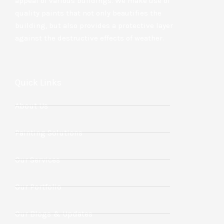
appeal of various buildings. We make use of
quality paints that not only beautifies the
building, but also provides a protective layer
against the destructive effects of weather.
Quick Links
About Us
Painting Solutions
Our Services
Our Portfolio
Our Blogs & Updates