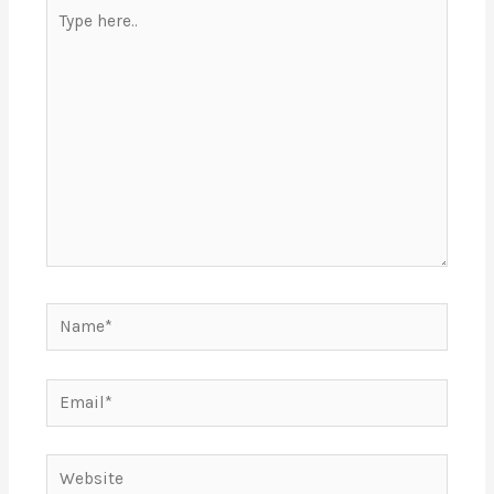
Type
here..
Name*
Email*
Website