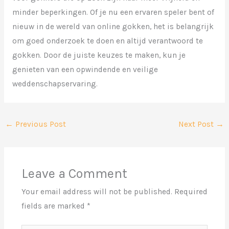
minder beperkingen. Of je nu een ervaren speler bent of
nieuw in de wereld van online gokken, het is belangrijk
om goed onderzoek te doen en altijd verantwoord te
gokken. Door de juiste keuzes te maken, kun je
genieten van een opwindende en veilige
weddenschapservaring.
←
Previous Post
Next Post
→
Leave a Comment
Your email address will not be published.
Required
fields are marked
*