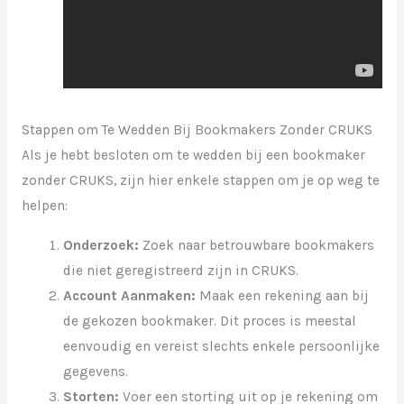
Stappen om Te Wedden Bij Bookmakers Zonder CRUKS
Als je hebt besloten om te wedden bij een bookmaker
zonder CRUKS, zijn hier enkele stappen om je op weg te
helpen:
Onderzoek:
Zoek naar betrouwbare bookmakers
die niet geregistreerd zijn in CRUKS.
Account Aanmaken:
Maak een rekening aan bij
de gekozen bookmaker. Dit proces is meestal
eenvoudig en vereist slechts enkele persoonlijke
gegevens.
Storten:
Voer een storting uit op je rekening om