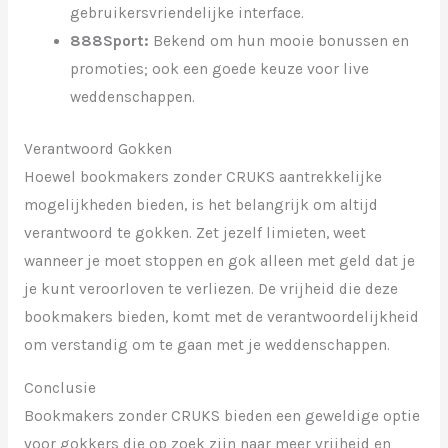
gebruikersvriendelijke interface.
888Sport:
Bekend om hun mooie bonussen en
promoties; ook een goede keuze voor live
weddenschappen.
Verantwoord Gokken
Hoewel bookmakers zonder CRUKS aantrekkelijke
mogelijkheden bieden, is het belangrijk om altijd
verantwoord te gokken. Zet jezelf limieten, weet
wanneer je moet stoppen en gok alleen met geld dat je
je kunt veroorloven te verliezen. De vrijheid die deze
bookmakers bieden, komt met de verantwoordelijkheid
om verstandig om te gaan met je weddenschappen.
Conclusie
Bookmakers zonder CRUKS bieden een geweldige optie
voor gokkers die op zoek zijn naar meer vrijheid en