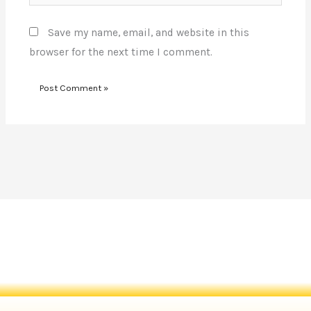
Save my name, email, and website in this
browser for the next time I comment.